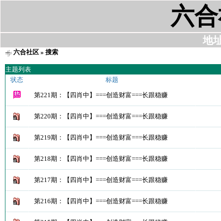
六合
地址:
六合社区
» 搜索
主题列表
状态
标题
第221期：【四肖中】===创造财富===长跟稳赚
第220期：【四肖中】===创造财富===长跟稳赚
第219期：【四肖中】===创造财富===长跟稳赚
第218期：【四肖中】===创造财富===长跟稳赚
第217期：【四肖中】===创造财富===长跟稳赚
第216期：【四肖中】===创造财富===长跟稳赚