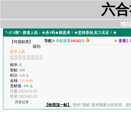
六合
地址:
↖074期↖曾道人说：★杀3码★就是准！★坚持原创,实力见证！★
导航
本帖查看
10102
次
查看〖
【玲珑剔透】
级别:
新手上路
精华:
0
发帖:
430
积分:
430 分
金钱:
152 RMB
贡献值:
430 点
注册:2023-11-22
登录:2025-05-22
历史记录
【给我顶一帖】
您的“顶贴”是对我最大的支持、是给了我