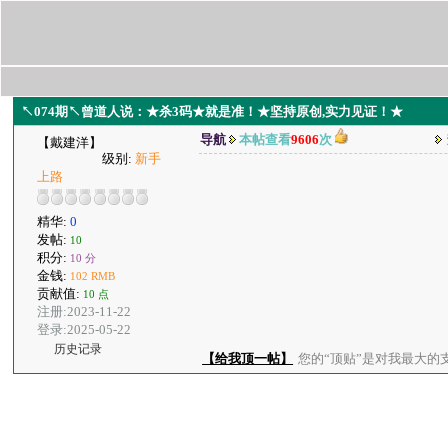
↖074期↖曾道人说：★杀3码★就是准！★坚持原创,实力见证！★
导航
本帖查看
9606
次
【戴建洋】
级别:
新手
上路
精华:
0
发帖:
10
积分:
10 分
金钱:
102 RMB
贡献值:
10 点
注册:2023-11-22
登录:2025-05-22
历史记录
【给我顶一帖】
您的“顶贴”是对我最大的支持