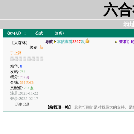
六合
地址:
《074期》：====公式==== 〈9肖〉
导航
本帖查看
3307
次
查看〖
【大森林】
级别:
新
手上路
精华:
0
发帖:
752
积分:
752 分
金钱:
336 RMB
贡献值:
752 点
注册:2023-11-22
登录:2025-02-17
历史记录
【给我顶一帖】
您的“顶贴”是对我最大的支持、是给了我