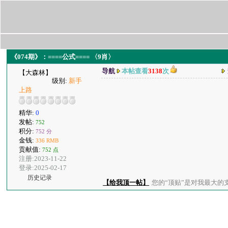
《074期》：====公式==== 〈9肖〉
导航
本帖查看
3138
次
【大森林】
级别:
新手
上路
精华:
0
发帖:
752
积分:
752 分
金钱:
336 RMB
贡献值:
752 点
注册:2023-11-22
登录:2025-02-17
历史记录
【给我顶一帖】
您的“顶贴”是对我最大的支持