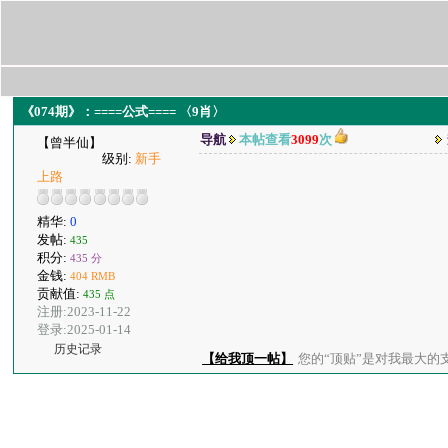
《074期》：====公式==== 〈9肖〉
导航
本帖查看
3099
次
【曾半仙】
级别:
新手
上路
精华:
0
发帖:
435
积分:
435 分
金钱:
404 RMB
贡献值:
435 点
注册:2023-11-22
登录:2025-01-14
历史记录
【给我顶一帖】
您的“顶贴”是对我最大的支持