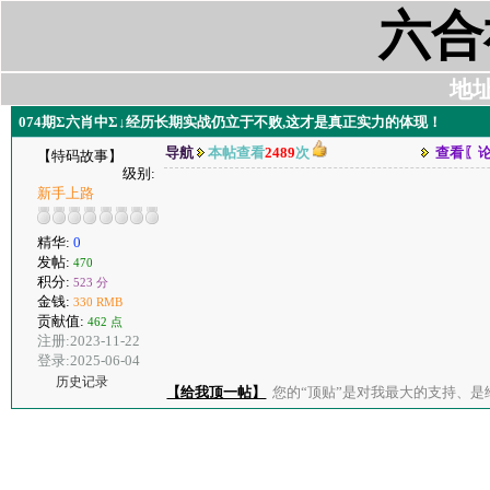
六合
地址:
074期Σ六肖中Σ↓经历长期实战仍立于不败,这才是真正实力的体现！
导航
本帖查看
2489
次
查看〖
【特码故事】
级别:
新手上路
精华:
0
发帖:
470
积分:
523 分
金钱:
330 RMB
贡献值:
462 点
注册:2023-11-22
登录:2025-06-04
历史记录
【给我顶一帖】
您的“顶贴”是对我最大的支持、是给了我