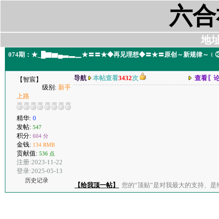
六合
地址:
074期：★_█▇▆▄▃▂▁★〓〓★◆再见理想◆〓★〓原创～新规律～﹛③
导航
本帖查看
3432
次
查看〖
【智宸】
级别:
新手
上路
精华:
0
发帖:
547
积分:
604 分
金钱:
134 RMB
贡献值:
536 点
注册:2023-11-22
登录:2025-05-13
历史记录
【给我顶一帖】
您的“顶贴”是对我最大的支持、是给了我