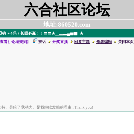
六合社区论坛
地址:860520.com
肖 + 4码﹜长跟必赢！！〓〓★▁▂▃▄▆▇_★
查看〖论坛规则〗
投诉
开奖直播
回复主题
作者编辑
关闭本页
、是给了我动力、是我继续发贴的理由...Thank you!