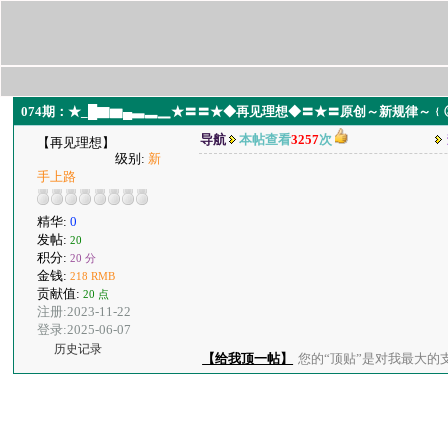
074期：★_█▇▆▄▃▂▁★〓〓★◆再见理想◆〓★〓原创～新规律～﹛③
导航
本帖查看
3257
次
【再见理想】
级别:
新
手上路
精华:
0
发帖:
20
积分:
20 分
金钱:
218 RMB
贡献值:
20 点
注册:2023-11-22
登录:2025-06-07
历史记录
【给我顶一帖】
您的“顶贴”是对我最大的支持