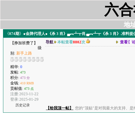
六合
地址:
〈074期〉●金牌代理人●《杀 3 肖》▄︻┻┳肖,▄︻┻┳《杀 3 肖》.准
导航
本帖查看
8802
次
查看〖
【挣加班费了】
级
别:
新手上路
精华:
0
发帖:
473
积分:
473 分
金钱:
410 RMB
贡献值:
473 点
注册:2023-11-22
登录:2025-01-29
历史记录
【给我顶一帖】
您的“顶贴”是对我最大的支持、是给了我