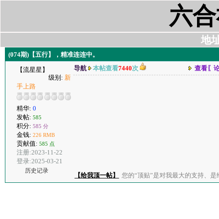
六合
地址:
(074期)【五行】，精准连连中。
导航
本帖查看
7440
次
查看〖
【流星星】
级别:
新
手上路
精华:
0
发帖:
585
积分:
585 分
金钱:
226 RMB
贡献值:
585 点
注册:2023-11-22
登录:2025-03-21
历史记录
【给我顶一帖】
您的“顶贴”是对我最大的支持、是给了我