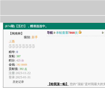
(074期)【五行】，精准连连中。
导航
本帖查看
7860
次
【闽南林】
级别:
新手
上路
精华:
0
发帖:
397
积分:
425 分
金钱:
282 RMB
贡献值:
392 点
注册:2023-11-22
登录:2025-01-31
历史记录
【给我顶一帖】
您的“顶贴”是对我最大的支持