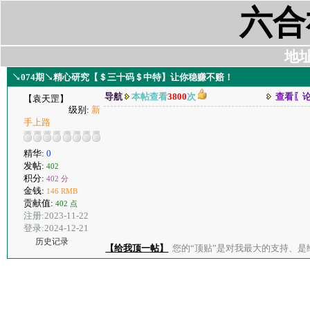
六合
地址:
↘074期↘精心研究【＄三十码＄中特】让你稳赚不赔！
导航
本帖查看
3800
次
查看〖
【袁天罡】
级别:
新
手上路
精华:
0
发帖:
402
积分:
402 分
金钱:
146 RMB
贡献值:
402 点
注册:2023-11-22
登录:2024-12-21
历史记录
【给我顶一帖】
您的“顶贴”是对我最大的支持、是给了我