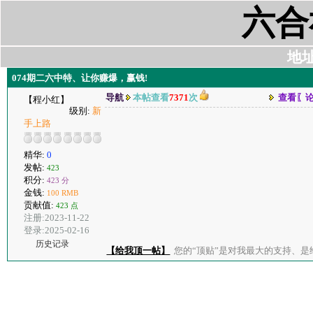
六合
地址:
074期二六中特、让你赚爆，赢钱!
导航
本帖查看
7371
次
查看〖
【程小红】
级别:
新
手上路
精华:
0
发帖:
423
积分:
423 分
金钱:
100 RMB
贡献值:
423 点
注册:2023-11-22
登录:2025-02-16
历史记录
【给我顶一帖】
您的“顶贴”是对我最大的支持、是给了我