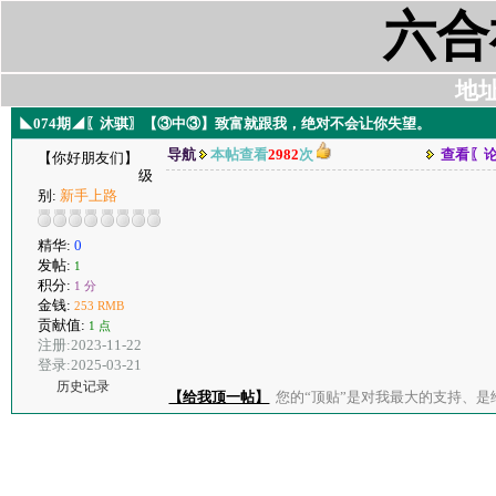
六合
地址:
◣074期◢〖沐骐〗【③中③】致富就跟我，绝对不会让你失望。
导航
本帖查看
2982
次
查看〖
【你好朋友们】
级
别:
新手上路
精华:
0
发帖:
1
积分:
1 分
金钱:
253 RMB
贡献值:
1 点
注册:2023-11-22
登录:2025-03-21
历史记录
【给我顶一帖】
您的“顶贴”是对我最大的支持、是给了我