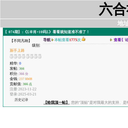
六合
地址:
〖074期〗:《Σ④肖+10码Σ》看看就知道准不准了！
导航
本帖查看
1775
次
查看〖
【不同凡响】
级别:
新手上路
精华:
0
发帖:
366
积分:
366 分
金钱:
237 RMB
贡献值:
366 点
注册:2023-11-22
登录:2025-03-21
历史记录
【给我顶一帖】
您的“顶贴”是对我最大的支持、是给了我