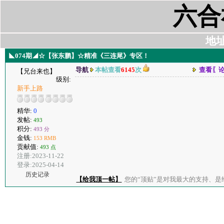
六合
地址:
◣074期◢☆【张东鹏】☆精准《三连尾》专区！
导航
本帖查看
6145
次
查看〖
【兄台来也】
级别:
新手上路
精华:
0
发帖:
493
积分:
493 分
金钱:
153 RMB
贡献值:
493 点
注册:2023-11-22
登录:2025-04-14
历史记录
【给我顶一帖】
您的“顶贴”是对我最大的支持、是给了我