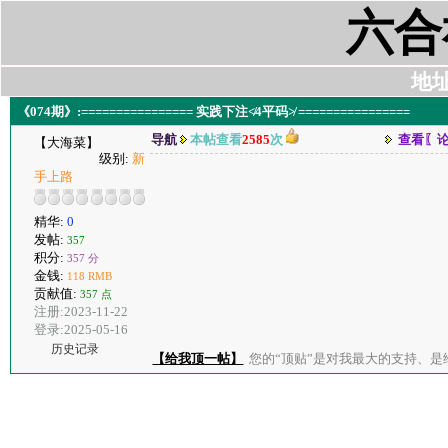
六合
地址:
《074期》:================ 实践下注≮4平码≯ ================
导航
本帖查看
2585
次
查看〖
【大海菜】
级别:
新
手上路
精华:
0
发帖:
357
积分:
357 分
金钱:
118 RMB
贡献值:
357 点
注册:2023-11-22
登录:2025-05-16
历史记录
【给我顶一帖】
您的“顶贴”是对我最大的支持、是给了我