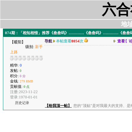
六合
地址:
074期：「相知相惜」推荐《叁叁码》…………《叁叁码》…………《叁叁
导航
本帖查看
8054
次
查看〖
【暖阳】
级别:
新手
上路
精华:
0
发帖:
0
积分:
0 分
金钱:
279 RMB
贡献值:
0 点
注册:2023-11-22
登录:1970-01-01
历史记录
【给我顶一帖】
您的“顶贴”是对我最大的支持、是给了我