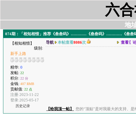
六合
地址:
074期：「相知相惜」推荐《叁叁码》…………《叁叁码》…………《叁叁
导航
本帖查看
8086
次
查看〖
【相知相惜】
级别:
新手上路
精华:
0
发帖:
22
积分:
22 分
金钱:
407 RMB
贡献值:
22 点
注册:2023-11-22
登录:2025-05-17
历史记录
【给我顶一帖】
您的“顶贴”是对我最大的支持、是给了我