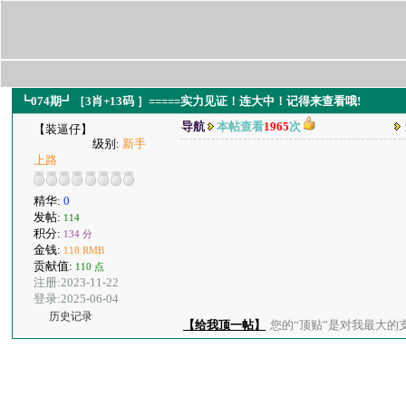
┗074期┛［3肖+13码 ］=====实力见证！连大中！记得来查看哦!
导航
本帖查看
1965
次
【装逼仔】
级别:
新手
上路
精华:
0
发帖:
114
积分:
134 分
金钱:
118 RMB
贡献值:
110 点
注册:2023-11-22
登录:2025-06-04
历史记录
【给我顶一帖】
您的“顶贴”是对我最大的支持