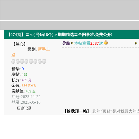
【074期】〓＜{ 号码18个}＞期期精选〓全网最准.免费公开!
导航
本帖查看
2587
次
【兰心】
级别:
新手上
路
精华:
0
发帖:
489
积分:
489 分
金钱:
336 RMB
贡献值:
489 点
注册:2023-11-22
登录:2025-05-16
历史记录
【给我顶一帖】
您的“顶贴”是对我最大的支持