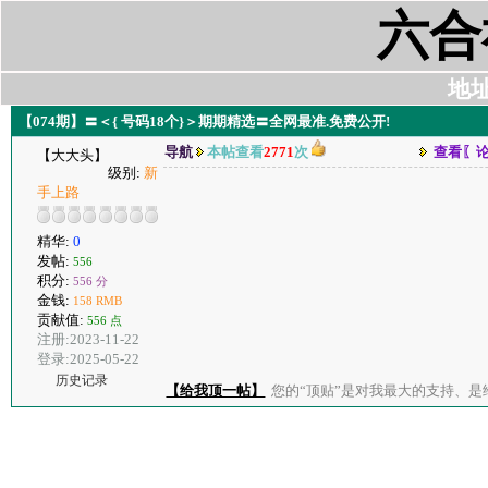
六合
地址:
【074期】〓＜{ 号码18个}＞期期精选〓全网最准.免费公开!
导航
本帖查看
2771
次
查看〖
【大大头】
级别:
新
手上路
精华:
0
发帖:
556
积分:
556 分
金钱:
158 RMB
贡献值:
556 点
注册:2023-11-22
登录:2025-05-22
历史记录
【给我顶一帖】
您的“顶贴”是对我最大的支持、是给了我