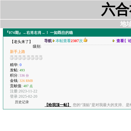
六合
地址:
『074期』→右肖右肖→！ 一如既往的稳
导航
本帖查看
2307
次
查看〖
【老头来了】
级别:
新手上路
精华:
0
发帖:
493
积分:
536 分
金钱:
326 RMB
贡献值:
487 点
注册:2023-11-22
登录:2025-02-20
历史记录
【给我顶一帖】
您的“顶贴”是对我最大的支持、是给了我