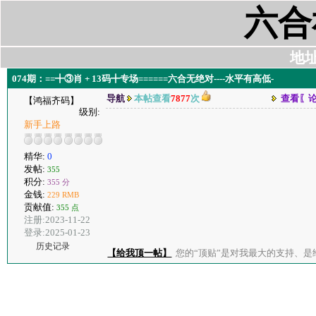
六合
地址:
074期：==╋③肖 + 13码╋专场======六合无绝对----水平有高低-
导航
本帖查看
7877
次
查看〖
【鸿福齐码】
级别:
新手上路
精华:
0
发帖:
355
积分:
355 分
金钱:
229 RMB
贡献值:
355 点
注册:2023-11-22
登录:2025-01-23
历史记录
【给我顶一帖】
您的“顶贴”是对我最大的支持、是给了我