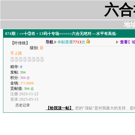
六合
地址:
074期：==╋③肖 + 13码╋专场======六合无绝对----水平有高低-
导航
本帖查看
7713
次
查看〖
【叶传枝】
级别:
新
手上路
精华:
0
发帖:
394
积分:
394 分
金钱:
373 RMB
贡献值:
394 点
注册:2023-11-22
登录:2025-05-15
历史记录
【给我顶一帖】
您的“顶贴”是对我最大的支持、是给了我