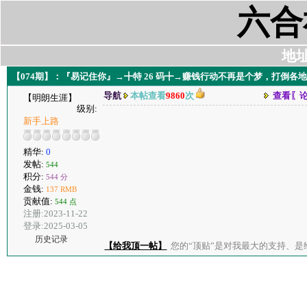
六合
地址:
【074期】：『易记住你』→╋特 26 码╋→赚钱行动不再是个梦，打倒各
导航
本帖查看
9860
次
查看〖
【明朗生涯】
级别:
新手上路
精华:
0
发帖:
544
积分:
544 分
金钱:
137 RMB
贡献值:
544 点
注册:2023-11-22
登录:2025-03-05
历史记录
【给我顶一帖】
您的“顶贴”是对我最大的支持、是给了我