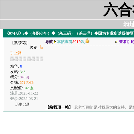
六合
地址:
《074期》:◆（奔跑少年）◆（杀三码）（杀三码）◆因为专业所以我做
导航
本帖查看
8019
次
查看〖
【紫茶花】
级别:
新
手上路
精华:
0
发帖:
348
积分:
348 分
金钱:
371 RMB
贡献值:
348 点
注册:2023-11-22
登录:2025-03-21
历史记录
【给我顶一帖】
您的“顶贴”是对我最大的支持、是给了我