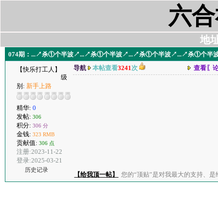
六合
地址:
074期：...↗杀①个半波↗...↗杀①个半波↗...↗杀①个半波↗...↗杀①个半波
导航
本帖查看
3241
次
查看〖
【快乐打工人】
级
别:
新手上路
精华:
0
发帖:
306
积分:
306 分
金钱:
323 RMB
贡献值:
306 点
注册:2023-11-22
登录:2025-03-21
历史记录
【给我顶一帖】
您的“顶贴”是对我最大的支持、是给了我