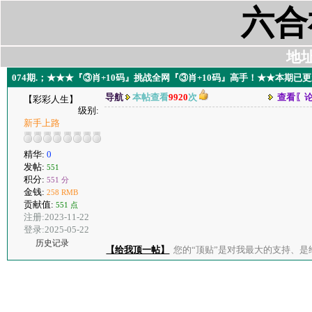
六合
地址:
074期.；★★★『③肖+10码』挑战全网『③肖+10码』高手！★★本期已
导航
本帖查看
9920
次
查看〖
【彩彩人生】
级别:
新手上路
精华:
0
发帖:
551
积分:
551 分
金钱:
258 RMB
贡献值:
551 点
注册:2023-11-22
登录:2025-05-22
历史记录
【给我顶一帖】
您的“顶贴”是对我最大的支持、是给了我