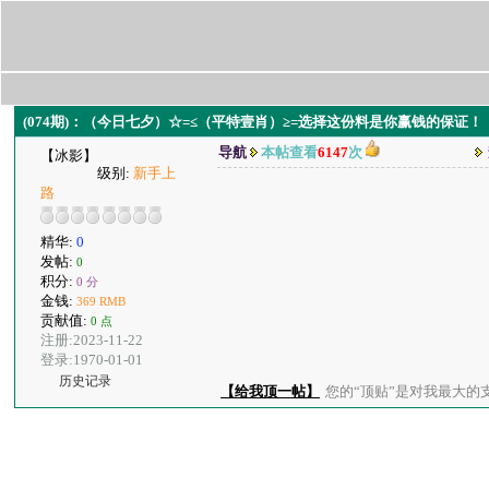
(074期)：（今日七夕）☆=≤（平特壹肖）≥=选择这份料是你赢钱的保证！
导航
本帖查看
6147
次
【冰影】
级别:
新手上
路
精华:
0
发帖:
0
积分:
0 分
金钱:
369 RMB
贡献值:
0 点
注册:2023-11-22
登录:1970-01-01
历史记录
【给我顶一帖】
您的“顶贴”是对我最大的支持