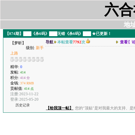
六合
地址:
【074期】███《杀6码》███无错《杀6码》███ ★已更新！
导航
本帖查看
7792
次
查看〖
【梦昕】
级别:
新手
上路
精华:
0
发帖:
414
积分:
414 分
金钱:
374 RMB
贡献值:
414 点
注册:2023-11-22
登录:2025-05-20
历史记录
【给我顶一帖】
您的“顶贴”是对我最大的支持、是给了我