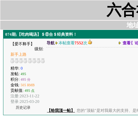
六合
地址:
074期;【吃肉喝汤】＄⑧合＄经典资料！
导航
本帖查看
7552
次
查看〖
【爱不释手】
级别:
新手上路
精华:
0
发帖:
495
积分:
495 分
金钱:
505 RMB
贡献值:
495 点
注册:2023-11-22
登录:2025-03-20
历史记录
【给我顶一帖】
您的“顶贴”是对我最大的支持、是给了我