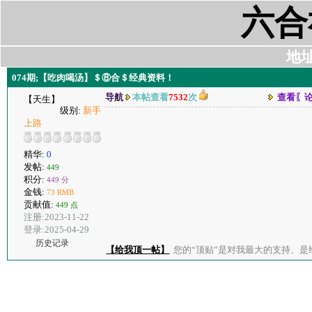
六合
地址:
074期;【吃肉喝汤】＄⑧合＄经典资料！
导航
本帖查看
7532
次
查看〖
【天生】
级别:
新手
上路
精华:
0
发帖:
449
积分:
449 分
金钱:
73 RMB
贡献值:
449 点
注册:2023-11-22
登录:2025-04-29
历史记录
【给我顶一帖】
您的“顶贴”是对我最大的支持、是给了我