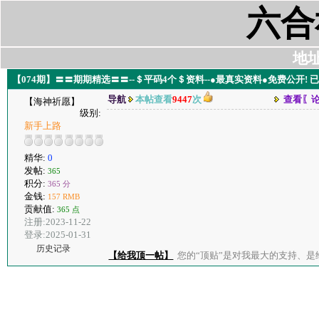
六合
地址:
【074期】〓〓期期精选〓〓--＄平码4个＄资料--●最真实资料●免费公开!
导航
本帖查看
9447
次
查看〖
【海神祈愿】
级别:
新手上路
精华:
0
发帖:
365
积分:
365 分
金钱:
157 RMB
贡献值:
365 点
注册:2023-11-22
登录:2025-01-31
历史记录
【给我顶一帖】
您的“顶贴”是对我最大的支持、是给了我