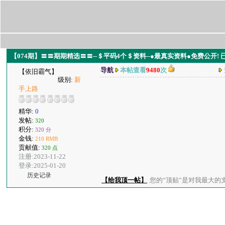
【074期】〓〓期期精选〓〓--＄平码4个＄资料--●最真实资料●免费公开!
导航
本帖查看
9480
次
【依旧霸气】
级别:
新
手上路
精华:
0
发帖:
320
积分:
320 分
金钱:
210 RMB
贡献值:
320 点
注册:2023-11-22
登录:2025-01-20
历史记录
【给我顶一帖】
您的“顶贴”是对我最大的支持