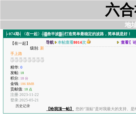
六合
地址:
╞ 074期╡〈在一起〉╬▓叁半波▓╬打造简单最稳定的波路，简单就是好！
导航
本帖查看
8014
次
查看〖
【在一起】
级别:
新
手上路
精华:
0
发帖:
18
积分:
18 分
金钱:
186 RMB
贡献值:
18 点
注册:2023-11-22
登录:2025-05-21
历史记录
【给我顶一帖】
您的“顶贴”是对我最大的支持、是给了我