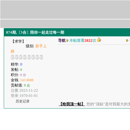
074期,〔5合〕陪你一起走过每一期
导航
本帖查看
2022
次
【求学】
级别:
新手上
路
精华:
0
发帖:
0
积分:
0 分
金钱:
343 RMB
贡献值:
0 点
注册:2023-11-22
登录:1970-01-01
历史记录
【给我顶一帖】
您的“顶贴”是对我最大的支持