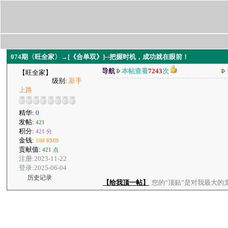
074期〈旺全家〉→[《合单双》]─把握时机，成功就在眼前！
导航
本帖查看
7243
次
【旺全家】
级别:
新手
上路
精华:
0
发帖:
421
积分:
421 分
金钱:
100 RMB
贡献值:
421 点
注册:2023-11-22
登录:2025-06-04
历史记录
【给我顶一帖】
您的“顶贴”是对我最大的支持