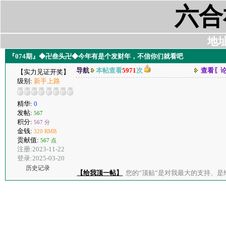
六合
地址:
『074期』◆卍叁头卍◆今年有是个发财年，不信你们就看吧
导航
本帖查看
5971
次
查看〖
【实力见证开奖】
级别:
新手上路
精华:
0
发帖:
567
积分:
567 分
金钱:
320 RMB
贡献值:
567 点
注册:2023-11-22
登录:2025-03-20
历史记录
【给我顶一帖】
您的“顶贴”是对我最大的支持、是给了我