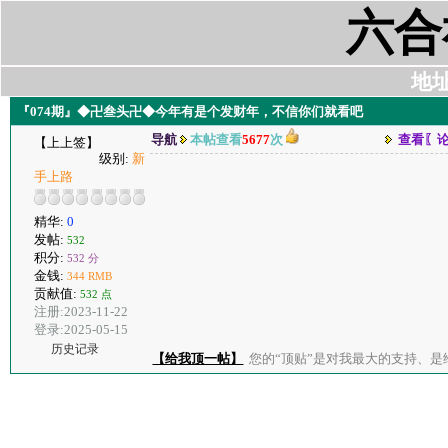
六合
地址:
『074期』◆卍叁头卍◆今年有是个发财年，不信你们就看吧
导航
本帖查看
5677
次
查看〖
【上上签】
级别:
新
手上路
精华:
0
发帖:
532
积分:
532 分
金钱:
344 RMB
贡献值:
532 点
注册:2023-11-22
登录:2025-05-15
历史记录
【给我顶一帖】
您的“顶贴”是对我最大的支持、是给了我