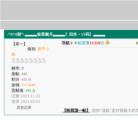
↗074期↖▃▃▃披星戴月▃▃▃〖四肖 + 15码〗▃▃▃
导航
本帖查看
11350
次
【呆一】
级别:
新手上
路
精华:
0
发帖:
443
积分:
443 分
金钱:
191 RMB
贡献值:
443 点
注册:2023-11-22
登录:2025-03-01
历史记录
【给我顶一帖】
您的“顶贴”是对我最大的支持