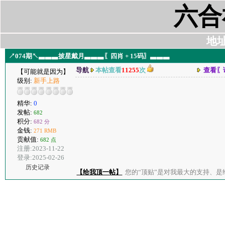
六合
地址:
↗074期↖▃▃▃披星戴月▃▃▃〖四肖 + 15码〗▃▃▃
导航
本帖查看
11255
次
查看〖
【可能就是因为】
级别:
新手上路
精华:
0
发帖:
682
积分:
682 分
金钱:
271 RMB
贡献值:
682 点
注册:2023-11-22
登录:2025-02-26
历史记录
【给我顶一帖】
您的“顶贴”是对我最大的支持、是给了我